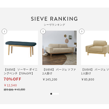
SIEVE RANKING
シーヴランキング
1
2
3
【SIEVE】 ソーサー ダイニ
【SIEVE】 バージュ ソファ
【SIEVE】 バージュ 
ングベンチ【70%OFF】
2人掛け
1人掛け
70%OFF
￥145,200
￥85,800
￥12,540
￥41,800
通常価格
1
2
3
4
5