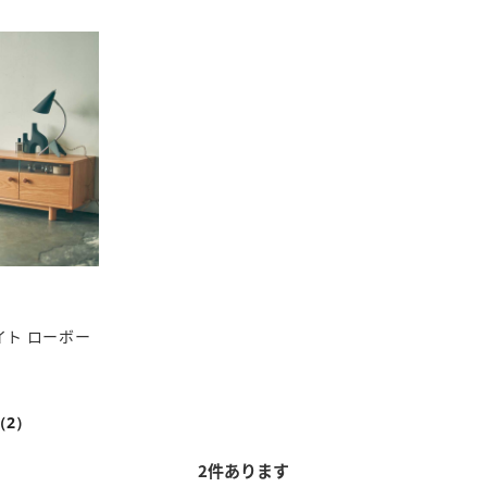
ライト ローボー
（2）
2
件あります