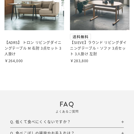
【ADRS】 トロン リビングダイニ
【SIEVE】ラウンド リビングダイ
ングテーブル M 右肘 3点セット 3
ニングテーブル・ソファ 3点セッ
人掛け
ト 3人掛け 左肘
自然な姿勢で食べられる、
￥264,000
￥283,800
高さの設計。
ソファに座ったまま、無理なく食べられる高さ。座面とテーブ
ルの高さを合わせて設計しているので、ゆったりとした姿勢で
FAQ
食事を楽しめます。食後もそのまま、同じ場所でくつろげま
す。
よくあるご質問
Q. 低くて食べにくくないですか？
Q. 食べこぼしの掃除やお手入れは？