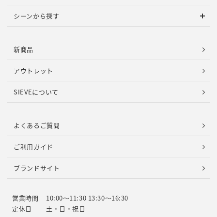
シーンから探す
暮らしに、
すっと馴染む。
新商品
リビングとダイニングをひとつにまとめるから、家具の数を減
アウトレット
らして部屋を広く使えます。主張しすぎない佇まいで、どんな
SIEVEについて
部屋にもすっと収まります。
よくあるご質問
素材のこだわりを詳しく
ご利用ガイド
ブランドサイト
営業時間
10:00～11:30 13:30～16:30
定休日
土・日・祝日
FOR YOU