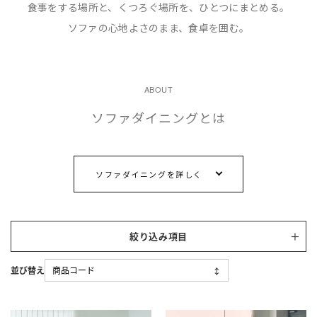
食事をする場所と、くつろぐ場所を、ひとつにまとめる。
ソファの心地よさのまま、食卓を囲む。
ABOUT
ソファダイニングとは
ソファダイニングとは、ソファとテーブルの高さを合わせ、ソ
ソファダイニングを詳しく
ファに座ったまま食事ができる組み合わせのことです。一般的
なダイニングチェアより座面が低くゆったりと座れるうえ、
食事のあともそのままくつろげ、リビングとダイニングを別々
絞り込み項目
に置かずに済むため、限られた広さでも部屋を広く使えます。
FEATURES