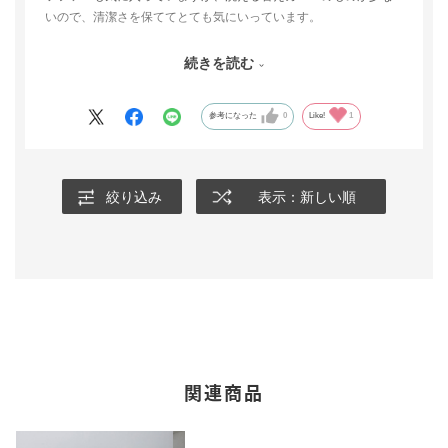
いので、清潔さを保ててとても気にいっています。
次は色違いの購入を考えていますので、オットマンの替えカバー
続きを読む
も色が揃うと嬉しいな！
参考になった
0
Like!
1
絞り込み
表示：新しい順
関連商品