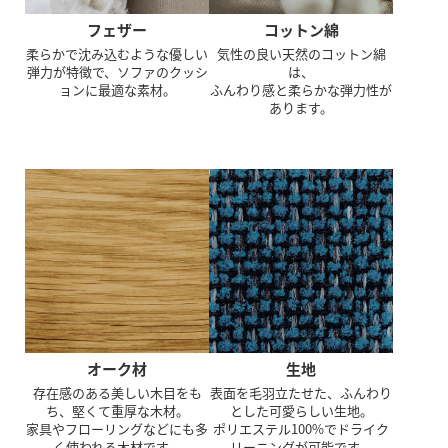
フェザー
コットン綿
柔らかで沈み込むような優しい
気性の良い天然のコットン綿
弾力が特徴で、ソファのクッシ
は、
ョンに最適な素材。
ふんわり感と柔らかな弾力性が
あります。
オーク材
生地
存在感のある美しい木目をも
表面を毛羽立たせた、ふんわり
ち、堅くて重厚な木材。
とした可愛らしい生地。
家具やフローリングなどにも多
ポリエステル100%でドライク
く使われる木材です。
リーニングが可能です。