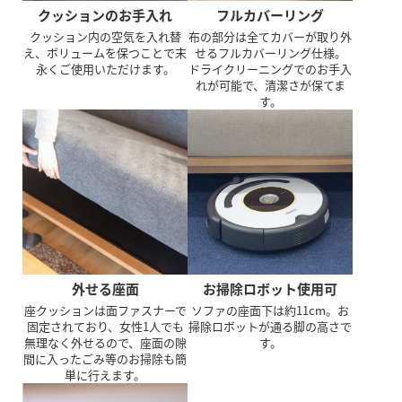
フルカバーリング
クッションのお手入れ
布の部分は全てカバーが取り外
クッション内の空気を入れ替
せるフルカバーリング仕様。
え、ボリュームを保つことで末
ドライクリーニングでのお手入
永くご使用いただけます。
れが可能で、清潔さが保てま
す。
外せる座面
お掃除ロボット使用可
座クッションは面ファスナーで
ソファの座面下は約11cm。お
固定されており、女性1人でも
掃除ロボットが通る脚の高さで
無理なく外せるので、座面の隙
す。
間に入ったごみ等のお掃除も簡
単に行えます。