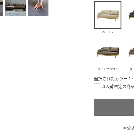
ベージュ
ライトブラウン
ダ
選択されたカラー：
公
●