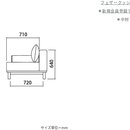
フェザークッシ
新規会員登録で
●
中材
●
サイズ単位＝mm