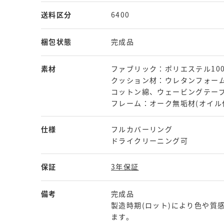
送料区分
6400
梱包状態
完成品
素材
ファブリック：ポリエステル10
クッション材：ウレタンフォー
コットン綿、ウェービングテー
フレーム：オーク無垢材(オイル
仕様
フルカバーリング
ドライクリーニング可
保証
3年保証
備考
完成品
製造時期(ロット)により色や質
ます。