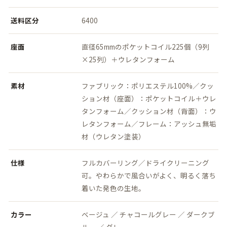
送料区分
6400
座面
直径65mmのポケットコイル225個（9列
×25列）＋ウレタンフォーム
素材
ファブリック：ポリエステル100%／クッ
ション材（座面）：ポケットコイル＋ウレ
タンフォーム／クッション材（背面）：ウ
レタンフォーム／フレーム：アッシュ無垢
材（ウレタン塗装）
仕様
フルカバーリング／ドライクリーニング
可。やわらかで風合いがよく、明るく落ち
着いた発色の生地。
カラー
ベージュ ／ チャコールグレー ／ ダークブ
ルー ／ グレー