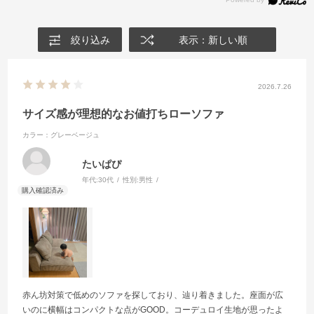
絞り込み
表示：新しい順
2026.7.26
サイズ感が理想的なお値打ちローソファ
カラー：グレーベージュ
たいぱぴ
年代:
30代
性別:
男性
赤ん坊対策で低めのソファを探しており、辿り着きました。座面が広
いのに横幅はコンパクトな点がGOOD。コーデュロイ生地が思ったよ