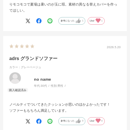
りモコモコで夏場は暑いのが玉に瑕。素材の異なる替えカバーを作っ
てほしい。
参考になった
1
Like!
1
2026.5.20
adrs グランドソファー
カラー：グレーベージュ
no name
年代:
30代
性別:
男性
ノベルティでついてきたクッションが思いのほかよかったです！
ソファーももちろん満足しています。
参考になった
0
Like!
0