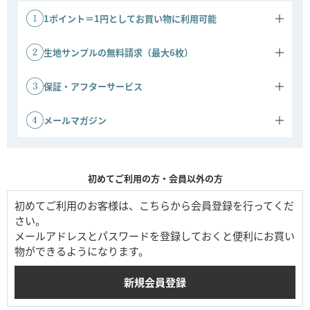
1ポイント＝1円としてお買い物に利用可能
商品ご購入金額に応じてポイントがたまります。
1ポイント＝1円としてご利用いただけます。
生地サンプルの無料請求（最大6枚）
ソファの生地サンプルを、最大6枚まで無料でお送りいたします。実
際の色味や質感をお確かめのうえ、安心してお選びいただけます。
保証・アフターサービス
※ご請求には事前の会員登録が必要です。
ソファ 3年保証：ソファは3年間の保証対象です。
その他商品 1年保証：その他商品は1年間保証です。
メールマガジン
会員登録時にメールマガジンの配信を許可すると、キャンペーンや新
商品などの情報をお届けします。公式ストアならではのお得な情報も
ご案内しています。
初めてご利用の方・会員以外の方
初めてご利用のお客様は、こちらから会員登録を行ってくだ
さい。
メールアドレスとパスワードを登録しておくと便利にお買い
物ができるようになります。