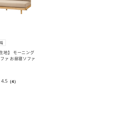
生地】 モーニング
ソファ お昼寝ソファ
4.5
（4）