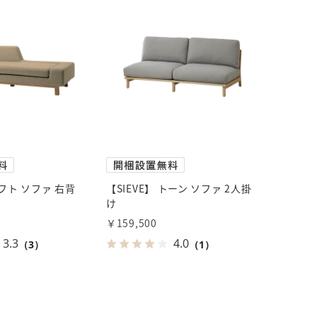
シフト ソファ 右背
【SIEVE】 トーン ソファ 2人掛
け
￥159,500
3.3
4.0
（3）
（1）