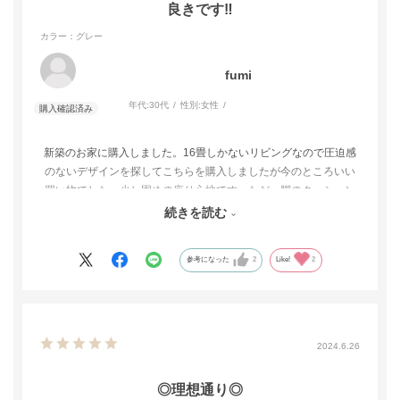
良きです‼︎
カラー：グレー
fumi
年代:
30代
性別:
女性
新築のお家に購入しました。16畳しかないリビングなので圧迫感
のないデザインを探してこちらを購入しましたが今のところいい
買い物でした。少し固めの座り心地です。ただ、脚のクッション
シールは剥がれやすいので設置の際に接着力の高いものを用意し
続きを読む
て張り替えた方がいいと思います。
参考になった
2
Like!
2
2024.6.26
◎理想通り◎