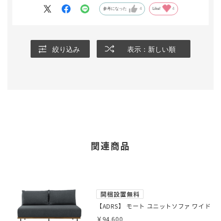
・薄いグレー
参考になった
4
Like!
4
・カバーが洗える
・肘おきなし
・沈み込みすぎない少し硬めの座り心地
対応も丁寧で、無料で搬入組み立てもしていただけてとっても助
絞り込み
表示：新しい順
かりました。
関連商品
【ADRS】 モート ユニットソファ ワイド
￥94,600