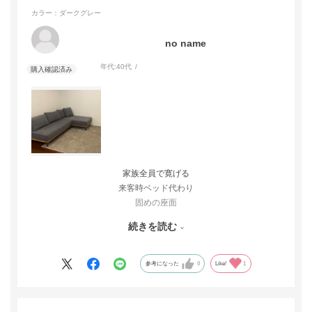
カラー：ダークグレー
no name
年代:
40代
家族全員で寛げる
来客時ベッド代わり
固めの座面
汚れても洗える
続きを読む
大きすぎず、圧迫感がない
条件厳しめで探しておりましたが、理想通りのものに出会えまし
た‼︎
参考になった
0
Like!
1
ダークグレーの色味も、ちょうどよいコンパクト感で
圧迫感を感じる事なくリビングの主役になりました。