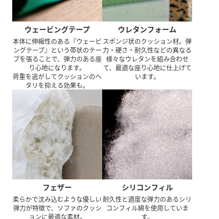
ウェービングテープ
ウレタンフォーム
本体に伸縮性のある『ウェービ
スポンジ状のクッション材。弾
ングテープ』という帯状のテー
力・硬さ・耐久性などの異なる
プを張ることで、弾力のある座
様々なウレタンを組み合わせ
り心地になります。
て、最適な座り心地に仕上げて
荷重を逃がしてクッションのヘ
います。
タリを抑える効果も。
フェザー
シリコンフィル
柔らかで沈み込むような優しい
耐久性と適度な弾力のあるシリ
弾力が特徴で、ソファのクッシ
コンフィル綿を使用していま
ョンに最適な素材。
す。