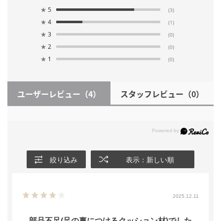
★
5
(3)
★
4
(1)
★
3
(0)
★
2
(0)
★
1
(0)
ユーザーレビュー
（4）
スタッフレビュー
（0）
絞り込み
表示：新しい順
2025.12.11
部品不足(足の裏につけるクッション材)でした