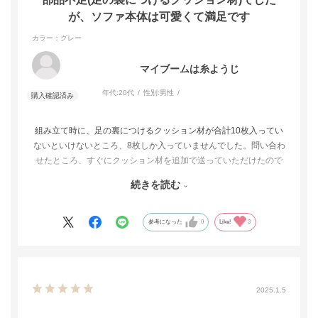
が、ソファ本体は可愛くて満足です
カラー：グレー
マイブームは糸ようじ
年代:
20代
性別:
男性
組み立て時に、足の裏につけるクッション材が合計10枚入ってい
ないといけないところ、8枚しか入っていませんでした。問い合わ
せたところ、すぐにクッション材を追加で送っていただけたので
ありがたかったです。
続きを読む
ソファ本体は可愛いくて満足しています。足の付近にメーカーの
タグがポイントでついていたのも好印象でした。ファブリックも
参考になった
0
Like!
3
しっとりした触り心地で、高級感を感じられ良かったです。
配送時間が指定できると尚良いなと思いました。
2025.1.5