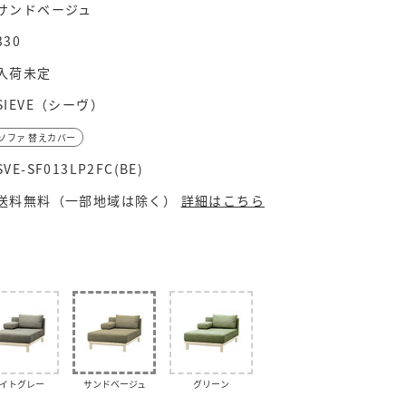
サンドベージュ
330
入荷未定
SIEVE（シーヴ）
ソファ 替えカバー
SVE-SF013LP2FC(BE)
送料無料（一部地域は除く）
詳細はこちら
イトグレー
サンドベージュ
グリーン