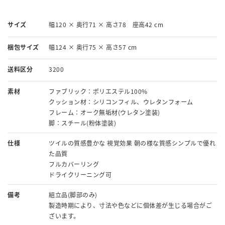
サイズ
幅120 × 奥行71 × 高さ78 座高42 cm
梱包サイズ
幅124 × 奥行75 × 高さ57 cm
送料区分
3200
素材
ファブリック：ポリエステル100%
クッション材：シリコンフィル、ウレタンフォーム
フレーム：オーク無垢材(ウレタン塗装)
脚：スチール(粉体塗装)
仕様
ツイルの質感豊かな 視覚効果 朝の様な質感シンプルで優れ
た品質
フルカバーリング
ドライクリーニング可
備考
組立品(脚部のみ)
製造時期により、寸法や色などに個体差が生じる場合がご
ざいます。