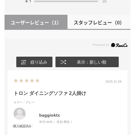
★
1
(0)
ユーザーレビュー
（1）
スタッフレビュー
（0）
絞り込み
表示：新しい順
2025.11.28
トロン ダイニングソファ 2人掛け
カラー：グレー
baggioktx
年代:
50代
性別:
男性