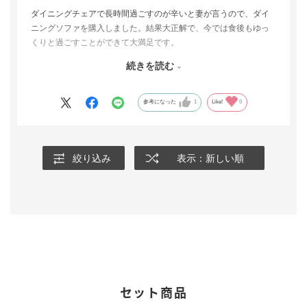
ダイニングチェアで長時間過ごすのが辛いと妻が言うので、ダイ
ニングソファを購入しました。結果大正解で、今では食後もゆっ
くりと過ごすことができて大満足です。
座面も背もたれもしっかりしており、長い時間座っていても痛く
続きを読む
なることもありませんし快適です。
また、今回配送の時期や時間も希望を聞いていただき、設置まで
参考になった
1
Like!
0
きれいにしていただいたので助かりました。
絞り込み
表示：新しい順
セット商品