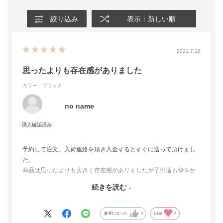
絞り込み
表示：新しい順
2021.7.18
思ったよりも存在感がありました
カラー：ブラック
no name
予約して注文、入荷連絡を頂き入金するとすぐに送って頂けまし
た。
商品は思ったよりも大きく存在感がありましたが子供達も傘をか
けやすく、大人の傘と家族分かけてもしっかりと支えてくれてい
続きを読む
ます。少し倒れやすそうで不安があるので免震ゴムをつけてもい
いかなとおもっています。
似たような商品が他社でもありますがそれぞれ値段相応で、シー
参考になった
0
Like!
0
ヴさんの商品はとてもしっかりしていてよかったとおもっていま