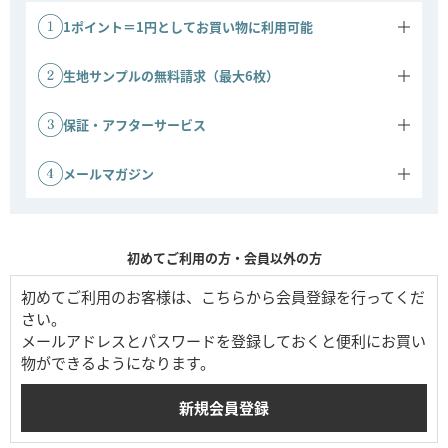
1ポイント＝1円としてお買い物に利用可能
商品ご購入金額に応じてポイントがたまります。
1ポイント＝1円としてご利用いただけます。
生地サンプルの無料請求（最大6枚）
ソファの生地サンプルを、最大6枚まで無料でお送りいたします。実
際の色味や質感をお確かめのうえ、安心してお選びいただけます。
保証・アフターサービス
※ご請求には事前の会員登録が必要です。
ソファ 3年保証：ソファは3年間の保証対象です。
その他商品 1年保証：その他商品は1年間保証です。
メールマガジン
会員登録時にメールマガジンの配信を許可すると、キャンペーンや新
商品などの情報をお届けします。公式ストアならではのお得な情報も
ご案内しています。
初めてご利用の方・会員以外の方
初めてご利用のお客様は、こちらから会員登録を行ってくだ
さい。
メールアドレスとパスワードを登録しておくと便利にお買い
物ができるようになります。