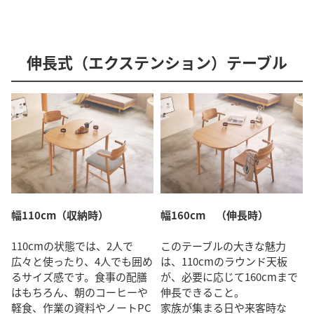
伸長式（エクステンション）テーブル
幅110cm（収納時）
幅160cm （伸長時）
110cmの状態では、2人で
このテーブルの大きな魅力
広々と使ったり、4人でも囲め
は、110cmのラウンド天板
るサイズ感です。食事の配膳
が、必要に応じて160cmまで
はもちろん、朝のコーヒーや
伸長できること。
軽食、作業の資料やノートPC
家族が集まる日や来客時な