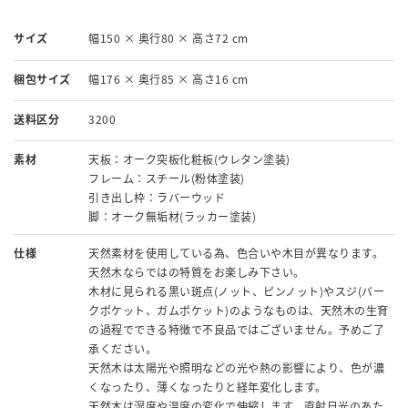
サイズ
幅150 × 奥行80 × 高さ72 cm
梱包サイズ
幅176 × 奥行85 × 高さ16 cm
送料区分
3200
素材
天板：オーク突板化粧板(ウレタン塗装)
フレーム：スチール(粉体塗装)
引き出し枠：ラバーウッド
脚：オーク無垢材(ラッカー塗装)
仕様
天然素材を使用している為、色合いや木目が異なります。
天然木ならではの特質をお楽しみ下さい。
木材に見られる黒い斑点(ノット、ピンノット)やスジ(バー
クポケット、ガムポケット)のようなものは、天然木の生育
の過程でできる特徴で不良品ではございません。予めご了
承ください。
天然木は太陽光や照明などの光や熱の影響により、色が濃
くなったり、薄くなったりと経年変化します。
天然木は湿度や温度の変化で伸縮します。直射日光のあた