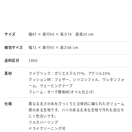
サイズ
幅67 × 奥行90 × 高さ74 座高35 cm
梱包サイズ
幅71 × 奥行95 × 高さ66 cm
送料区分
1600
素材
ファブリック：ポリエステル77%、アクリル23%
クッション材：フェザー、シリコンフィル、ウレタンフォ
ーム、ウェービングテープ
フレーム：オーク無垢材(オイル仕上げ)
仕様
異なる太さの糸をざっくりと立体的に織られたボリューム
感のある生地です。ハリのある丈夫な生地で汚れも目立ち
にく色合いです。
フルカバーリング
ドライクリーニング可