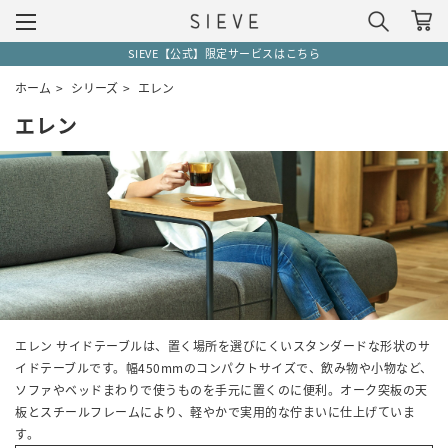
SIEVE【公式】限定サービスはこちら
ホーム
>
シリーズ
>
エレン
エレン
エレン サイドテーブルは、置く場所を選びにくいスタンダードな形状のサ
イドテーブルです。幅450mmのコンパクトサイズで、飲み物や小物など、
ソファやベッドまわりで使うものを手元に置くのに便利。オーク突板の天
板とスチールフレームにより、軽やかで実用的な佇まいに仕上げていま
す。