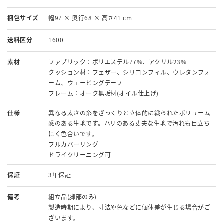
梱包サイズ
幅97 × 奥行68 × 高さ41 cm
送料区分
1600
素材
ファブリック：ポリエステル77%、アクリル23%
クッション材：フェザー、シリコンフィル、ウレタンフォ
ーム、ウェービングテープ
フレーム：オーク無垢材(オイル仕上げ)
仕様
異なる太さの糸をざっくりと立体的に織られたボリューム
感のある生地です。ハリのある丈夫な生地で汚れも目立ち
にく色合いです。
フルカバーリング
ドライクリーニング可
保証
3年保証
備考
組立品(脚部のみ)
製造時期により、寸法や色などに個体差が生じる場合がご
ざいます。