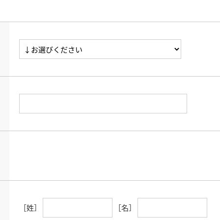
［姓］
［名］