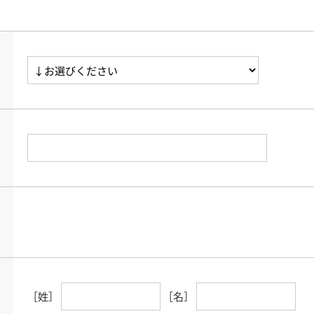
［姓］
［名］