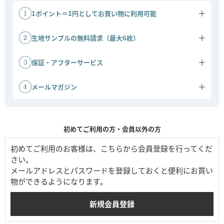
1ポイント＝1円としてお買い物に利用可能
商品ご購入金額に応じてポイントがたまります。
1ポイント＝1円としてご利用いただけます。
生地サンプルの無料請求（最大6枚）
ソファの生地サンプルを、最大6枚まで無料でお送りいたします。実
際の色味や質感をお確かめのうえ、安心してお選びいただけます。
保証・アフターサービス
※ご請求には事前の会員登録が必要です。
ソファ 3年保証：ソファは3年間の保証対象です。
その他商品 1年保証：その他商品は1年間保証です。
メールマガジン
会員登録時にメールマガジンの配信を許可すると、キャンペーンや新
商品などの情報をお届けします。公式ストアならではのお得な情報も
ご案内しています。
初めてご利用の方・会員以外の方
初めてご利用のお客様は、こちらから会員登録を行ってくだ
さい。
メールアドレスとパスワードを登録しておくと便利にお買い
物ができるようになります。