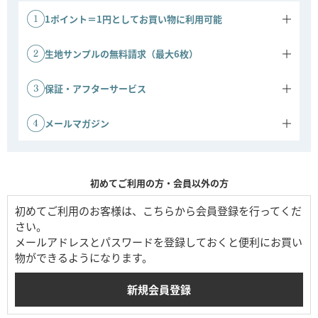
1ポイント＝1円としてお買い物に利用可能
商品ご購入金額に応じてポイントがたまります。
1ポイント＝1円としてご利用いただけます。
生地サンプルの無料請求（最大6枚）
ソファの生地サンプルを、最大6枚まで無料でお送りいたします。実
際の色味や質感をお確かめのうえ、安心してお選びいただけます。
保証・アフターサービス
※ご請求には事前の会員登録が必要です。
ソファ 3年保証：ソファは3年間の保証対象です。
その他商品 1年保証：その他商品は1年間保証です。
メールマガジン
会員登録時にメールマガジンの配信を許可すると、キャンペーンや新
商品などの情報をお届けします。公式ストアならではのお得な情報も
ご案内しています。
初めてご利用の方・会員以外の方
初めてご利用のお客様は、こちらから会員登録を行ってくだ
さい。
メールアドレスとパスワードを登録しておくと便利にお買い
物ができるようになります。