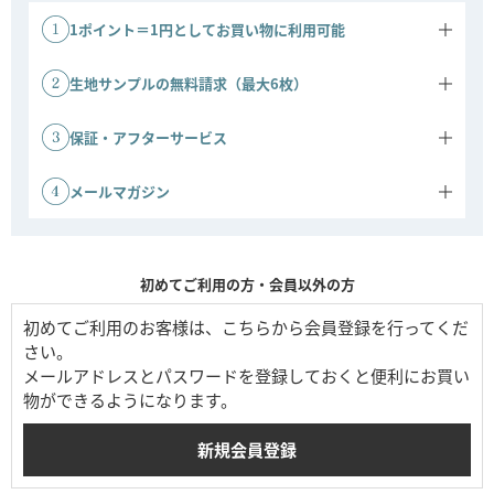
1ポイント＝1円としてお買い物に利用可能
商品ご購入金額に応じてポイントがたまります。
1ポイント＝1円としてご利用いただけます。
生地サンプルの無料請求（最大6枚）
ソファの生地サンプルを、最大6枚まで無料でお送りいたします。実
際の色味や質感をお確かめのうえ、安心してお選びいただけます。
保証・アフターサービス
※ご請求には事前の会員登録が必要です。
ソファ 3年保証：ソファは3年間の保証対象です。
その他商品 1年保証：その他商品は1年間保証です。
メールマガジン
会員登録時にメールマガジンの配信を許可すると、キャンペーンや新
商品などの情報をお届けします。公式ストアならではのお得な情報も
ご案内しています。
初めてご利用の方・会員以外の方
初めてご利用のお客様は、こちらから会員登録を行ってくだ
さい。
メールアドレスとパスワードを登録しておくと便利にお買い
物ができるようになります。