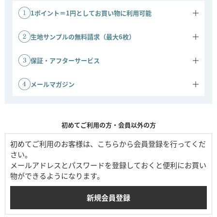
1ポイント＝1円としてお買い物に利用可能
商品ご購入金額に応じてポイントがたまります。
1ポイント＝1円としてご利用いただけます。
生地サンプルの無料請求（最大6枚）
ソファの生地サンプルを、最大6枚まで無料でお送りいたします。実
際の色味や質感をお確かめのうえ、安心してお選びいただけます。
保証・アフターサービス
※ご請求には事前の会員登録が必要です。
ソファ 3年保証：ソファは3年間の保証対象です。
その他商品 1年保証：その他商品は1年間保証です。
メールマガジン
会員登録時にメールマガジンの配信を許可すると、キャンペーンや新
商品などの情報をお届けします。公式ストアならではのお得な情報も
ご案内しています。
初めてご利用の方・会員以外の方
初めてご利用のお客様は、こちらから会員登録を行ってくだ
さい。
メールアドレスとパスワードを登録しておくと便利にお買い
物ができるようになります。