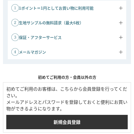
1ポイント＝1円としてお買い物に利用可能
商品ご購入金額に応じてポイントがたまります。
1ポイント＝1円としてご利用いただけます。
生地サンプルの無料請求（最大6枚）
ソファの生地サンプルを、最大6枚まで無料でお送りいたします。実
際の色味や質感をお確かめのうえ、安心してお選びいただけます。
保証・アフターサービス
※ご請求には事前の会員登録が必要です。
ソファ 3年保証：ソファは3年間の保証対象です。
その他商品 1年保証：その他商品は1年間保証です。
メールマガジン
会員登録時にメールマガジンの配信を許可すると、キャンペーンや新
商品などの情報をお届けします。公式ストアならではのお得な情報も
ご案内しています。
初めてご利用の方・会員以外の方
初めてご利用のお客様は、こちらから会員登録を行ってくだ
さい。
メールアドレスとパスワードを登録しておくと便利にお買い
物ができるようになります。